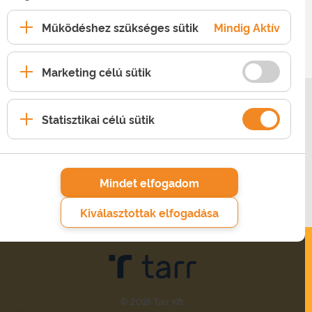
Működéshez szükséges sütik
Mindig Aktív
Marketing célú sütik
SZOLGÁLTATÁSAINK
Statisztikai célú sütik
RÓLUNK
TECHNIKAI SEGÍTSÉG
Mindet elfogadom
HASZNOS INFORMÁCIÓK
Kiválasztottak elfogadása
© 2018 Tarr Kft.