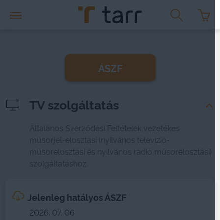
ÁSZF
TV szolgáltatás
Általános Szerződési Feltételek vezetékes
műsorjel-elosztási (nyilvános televízió-
műsorelosztási és nyilvános rádió műsorelosztási)
szolgáltatáshoz.
Jelenleg hatályos ÁSZF
2026. 07. 06