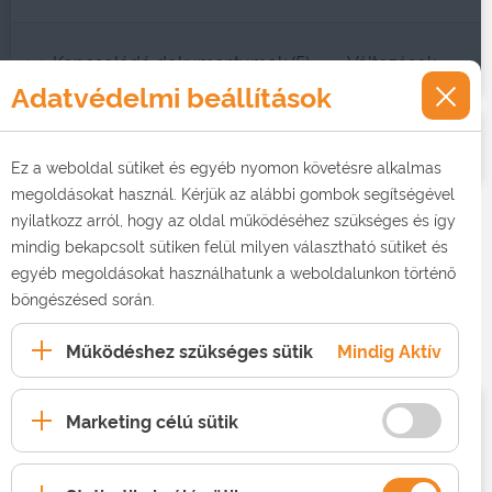
Kapcsolódó dokumentumok (5)
Változások
Adatvédelmi beállítások
Korábbi ÁSZF-ek
2026
Ez a weboldal sütiket és egyéb nyomon követésre alkalmas
megoldásokat használ. Kérjük az alábbi gombok segítségével
nyilatkozz arról, hogy az oldal működéséhez szükséges és így
mindig bekapcsolt sütiken felül milyen választható sütiket és
Telefon szolgáltatás
egyéb megoldásokat használhatunk a weboldalunkon történő
böngészésed során.
Általános Szerződési Feltételek helyhez kötött
telefon szolgáltatás nyújtására.
Működéshez szükséges sütik
Mindig Aktív
Marketing célú sütik
Jelenleg hatályos ÁSZF
2026. 07. 06