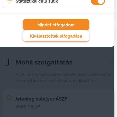
Statisztikai célú sütik
Kapcsolódó dokumentumok (4)
Változások
Mindet elfogadom
Korábbi ÁSZF-ek
2026
Kiválasztottak elfogadása
Mobil szolgáltatás
Általános Szerződési Feltételek mobil rádiótelefon
és mobil internet szolgáltatás nyújtásához.
Jelenleg hatályos ÁSZF
2026. 08. 06