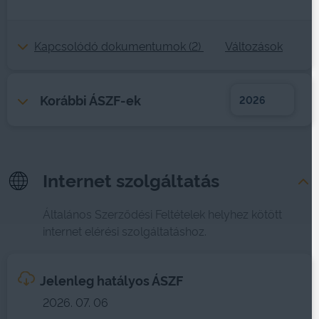
Kapcsolódó dokumentumok (2)
Változások
Korábbi ÁSZF-ek
2026
Internet szolgáltatás
Általános Szerződési Feltételek helyhez kötött
internet elérési szolgáltatáshoz.
Jelenleg hatályos ÁSZF
2026. 07. 06