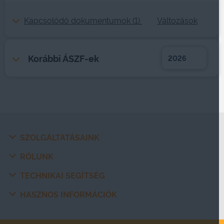
Kapcsolódó dokumentumok (1)
Változások
Korábbi ÁSZF-ek
2026
SZOLGÁLTATÁSAINK
RÓLUNK
TECHNIKAI SEGÍTSÉG
HASZNOS INFORMÁCIÓK