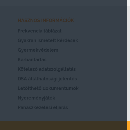
HASZNOS INFORMÁCIÓK
Frekvencia táblázat
Gyakran ismételt kérdések
Gyermekvédelem
Karbantartás
Kötelező adatszolgáltatás
DSA átláthatósági jelentés
Letölthető dokumentumok
Nyereményjáték
Panaszkezelési eljárás