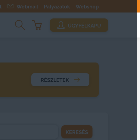
t
Webmail
Pályázatok
Webshop
ÜGYFÉLKAPU
RÉSZLETEK
KERESÉS