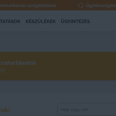
kommunikációs szolgáltatások
Ügyfélszolgála
TATÁSOK
KÉSZÜLÉKEK
ÜGYINTÉZÉS
tvatartásaink
et!
uk!