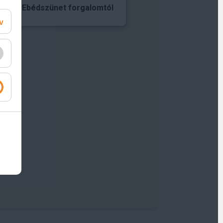
17:00, Ebédszünet forgalomtól
v