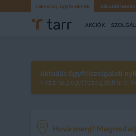
Lakossági ügyfeleknek
Vállalati tele
AKCIÓK
SZOLGÁL
Aktuális ügyfélszolgálati nyi
Nézd meg ügyfélszolgálati híreink
Hová menj? Megmutatj