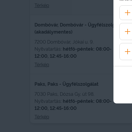
Térkép
Dombóvár, Dombóvár - Ügyfélszolgálat
(akadálymentes)
7200 Dombóvár, Jókai u. 9.
Nyitvatartás:
hétfő-péntek: 08:00-
12:00, 12:45-16:00
Térkép
Paks, Paks - Ügyfélszolgálat
7030 Paks, Dózsa Gy. út 98.
Nyitvatartás:
hétfő-péntek: 08:00-
12:00, 12:45-16:00
Térkép