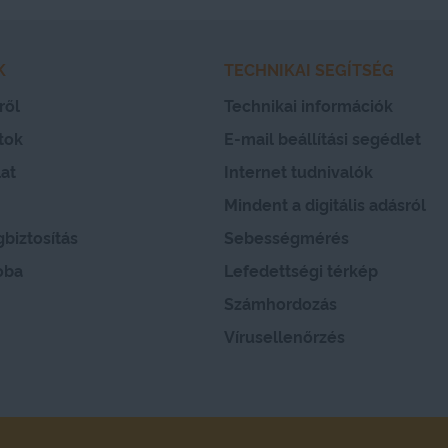
K
TECHNIKAI SEGÍTSÉG
ről
Technikai információk
tok
E-mail beállítási segédlet
at
Internet tudnivalók
Mindent a digitális adásról
biztosítás
Sebességmérés
oba
Lefedettségi térkép
Számhordozás
Vírusellenőrzés