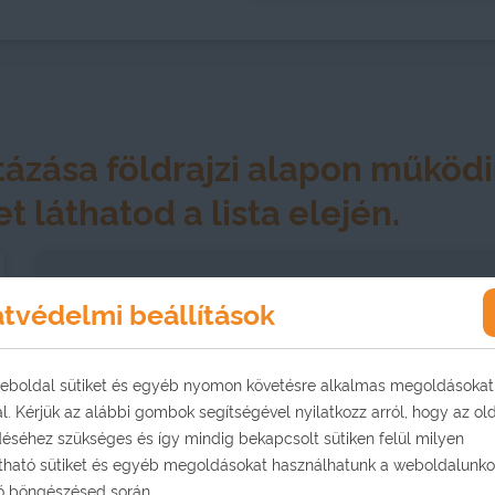
tázása földrajzi alapon működ
t láthatod a lista elején.
tvédelmi beállítások
eboldal sütiket és egyéb nyomon követésre alkalmas megoldásokat
Szekszárd, Szekszárd (INTERSPAR üz
l. Kérjük az alábbi gombok segítségével nyilatkozz arról, hogy az ol
(akadálymentes)
séhez szükséges és így mindig bekapcsolt sütiken felül milyen
7100 Szekszárd, Tartsay Vilmos u. 9.
tható sütiket és egyéb megoldásokat használhatunk a weboldalunk
Nyitvatartás:
ő böngészésed során.