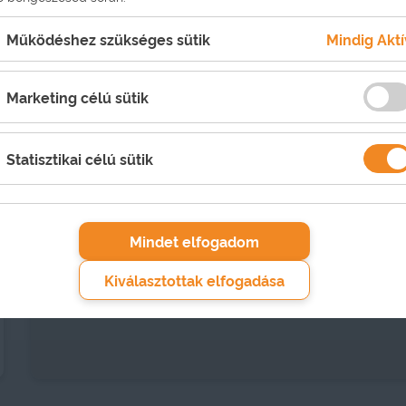
hétfő-szombat: 09:00-20:00, vasárnap 09:00-
függően 30 perc 12:00 és 15:00 között
Működéshez szükséges sütik
Mindig Aktí
Marketing célú sütik
Statisztikai célú sütik
Mindet elfogadom
Kiválasztottak elfogadása