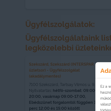
Ügyfélszolgálatok:
Ügyfélszolgálataink lis
legközelebbi üzleteinke
Szekszárd, Szekszárd (INTERSPAR
Ada
üzletsor) - Ügyfélszolgálat
(akadálymentes)
7100 Szekszárd, Tartsay Vilmos u. 9.
Ez a w
Nyitvatartás:
hétfő-szombat: 09:00-
haszná
20:00, vasárnap 09:00-17:00,
működé
Ebédszünet forgalomtól függően 30
válasz
perc 12:00 és 15:00 között
történ