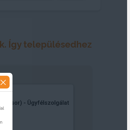
ik. Így településedhez
letsor) - Ügyfélszolgálat
dal
on